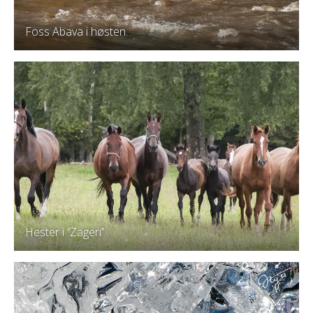
Foss Abava i høsten.
Hester i ‘’Zageri’’