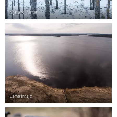
Myrland i vinter
Usma innsjø