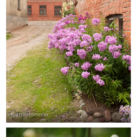
Barndomsminner…