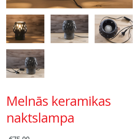
Melnās keramikas
naktslampa