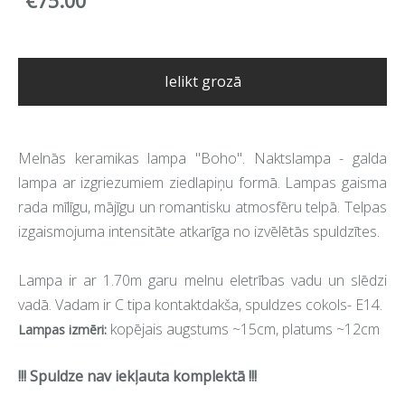
€75.00
Ielikt grozā
Melnās keramikas lampa "Boho". Naktslampa - galda
lampa ar izgriezumiem ziedlapiņu formā. Lampas gaisma
rada mīlīgu, mājīgu un romantisku atmosfēru telpā. Telpas
izgaismojuma intensitāte atkarīga no izvēlētās spuldzītes.
Lampa ir ar 1.70m garu melnu eletrības vadu un slēdzi
vadā. Vadam ir C tipa kontaktdakša, spuldzes cokols- E14.
kopējais augstums ~15cm, platums ~12cm
Lampas izmēri:
!!! Spuldze nav iekļauta komplektā !!!